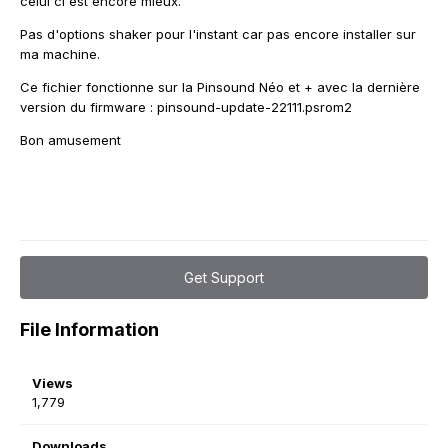
celui ci est encore mieux.
Pas d'options shaker pour l'instant car pas encore installer sur
ma machine.
Ce fichier fonctionne sur la Pinsound Néo et + avec la dernière
version du firmware
:
pinsound-update-22111.psrom2
Bon amusement
Get Support
File Information
Views
1,779
Downloads